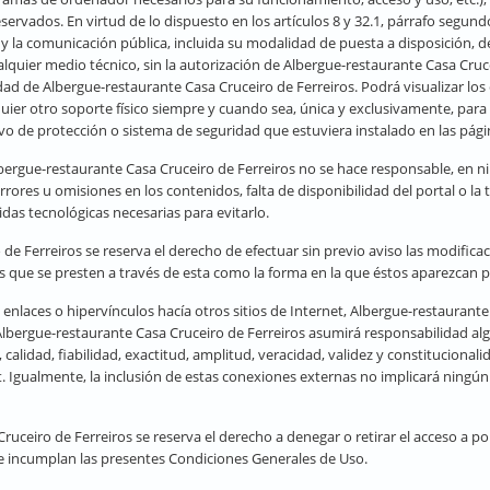
eservados. En virtud de lo dispuesto en los artículos 8 y 32.1, párrafo segun
y la comunicación pública, incluida su modalidad de puesta a disposición, de
ualquier medio técnico, sin la autorización de Albergue-restaurante Casa Cr
idad de Albergue-restaurante Casa Cruceiro de Ferreiros. Podrá visualizar los 
uier otro soporte físico siempre y cuando sea, única y exclusivamente, par
tivo de protección o sistema de seguridad que estuviera instalado en las pág
lbergue-restaurante Casa Cruceiro de Ferreiros no se hace responsable, en ni
rrores u omisiones en los contenidos, falta de disponibilidad del portal o la
das tecnológicas necesarias para evitarlo.
 de Ferreiros se reserva el derecho de efectuar sin previo aviso las modifi
os que se presten a través de esta como la forma en la que éstos aparezcan p
 enlaces o hipervínculos hacía otros sitios de Internet, Albergue-restaurant
 Albergue-restaurante Casa Cruceiro de Ferreiros asumirá responsabilidad al
a, calidad, fiabilidad, exactitud, amplitud, veracidad, validez y constitucion
. Igualmente, la inclusión de estas conexiones externas no implicará ningún 
ruceiro de Ferreiros se reserva el derecho a denegar o retirar el acceso a por
que incumplan las presentes Condiciones Generales de Uso.