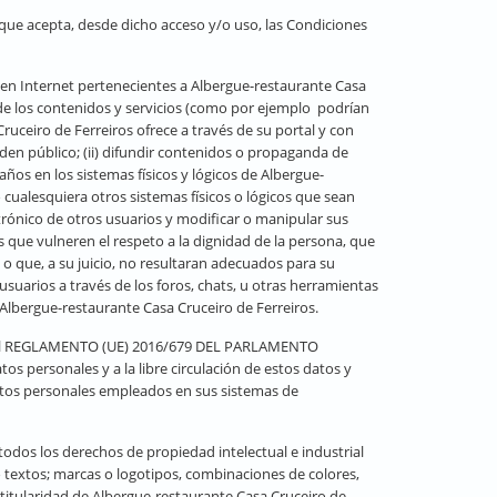
 que acepta, desde dicho acceso y/o uso, las Condiciones
) en Internet pertenecientes a Albergue-restaurante Casa
de los contenidos y servicios (como por ejemplo podrían
ruceiro de Ferreiros ofrece a través de su portal y con
 orden público; (ii) difundir contenidos o propaganda de
años en los sistemas físicos y lógicos de Albergue-
 cualesquiera otros sistemas físicos o lógicos que sean
ctrónico de otros usuarios y modificar o manipular sus
 que vulneren el respeto a la dignidad de la persona, que
a o que, a su juicio, no resultaran adecuados para su
usuarios a través de los foros, chats, u otras herramientas
e Albergue-restaurante Casa Cruceiro de Ferreiros.
 en el REGLAMENTO (UE) 2016/679 DEL PARLAMENTO
os personales y a la libre circulación de estos datos y
atos personales empleados en sus sistemas de
 todos los derechos de propiedad intelectual e industrial
o textos; marcas o logotipos, combinaciones de colores,
 titularidad de Albergue-restaurante Casa Cruceiro de