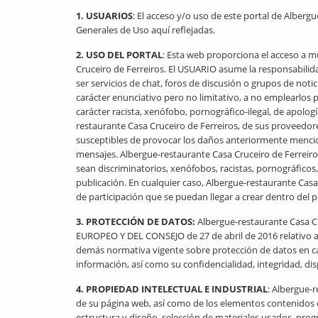
1. USUARIOS
: El acceso y/o uso de este portal de Alber
Generales de Uso aquí reflejadas.
2. USO DEL PORTAL
: Esta web proporciona el acceso a m
Cruceiro de Ferreiros. El USUARIO asume la responsabili
ser servicios de chat, foros de discusión o grupos de noti
carácter enunciativo pero no limitativo, a no emplearlos par
carácter racista, xenófobo, pornográfico-ilegal, de apolog
restaurante Casa Cruceiro de Ferreiros, de sus proveedores
susceptibles de provocar los daños anteriormente menciona
mensajes. Albergue-restaurante Casa Cruceiro de Ferreiros
sean discriminatorios, xenófobos, racistas, pornográficos,
publicación. En cualquier caso, Albergue-restaurante Casa 
de participación que se puedan llegar a crear dentro del p
3. PROTECCIÓN DE DATOS:
Albergue-restaurante Casa C
EUROPEO Y DEL CONSEJO de 27 de abril de 2016 relativo a la
demás normativa vigente sobre protección de datos en ca
información, así como su confidencialidad, integridad, di
4. PROPIEDAD INTELECTUAL E INDUSTRIAL
: Albergue-r
de su página web, así como de los elementos contenidos e
estructura y diseño, selección de materiales usados, pro