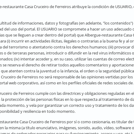
gue-restaurante Casa Cruceiro de Ferreiros atribuye la condición de USUARIO,
ultitud de informaciones, datos y fotografías (en adelante, "los contenidos"
dad del uso del portal. El USUARIO se compromete a hacer un uso adecuado 
cias que se lleguen a crear dentro del portal) que Albergue-restaurante Casa C
a (i) incurrir en actividades ilícitas, ilegales o contrarias a la buena fe y al
ía del terrorismo o atentatorio contra los derechos humanos; (iii) provocar d
 o de terceras personas, introducir o difundir en la red virus informáticos o
dos; (iv) intentar acceder y, en su caso, utilizar las cuentas de correo ele
 se reserva el derecho de retirar todos aquellos comentarios y aportaciones
 que atenten contra la juventud o la infancia, el orden o la seguridad públic
Cruceiro de Ferreiros no será responsable de las opiniones vertidas por los 
ortal web corporativo, así como en los perfiles oficiales de redes sociales d
ruceiro de Ferreiros cumple con las directrices y obligaciones reguladas
 protección de las personas físicas en lo que respecta al tratamiento de dat
da momento, y vela por garantizar un correcto uso y tratamiento de los d
sponibilidad y resiliencia en todo momento.
estaurante Casa Cruceiro de Ferreiros por sí o como cesionaria, es titular de
n la misma (a título enunciativo, imágenes, sonido, audio, vídeo, software 
gramas de ordenador necesarios para su funcionamiento, acceso y uso, etc.),