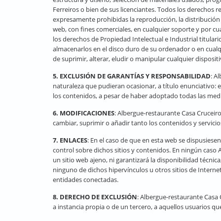
Ferreiros o bien de sus licenciantes. Todos los derechos r
expresamente prohibidas la reproducción, la distribución 
web, con fines comerciales, en cualquier soporte y por c
los derechos de Propiedad Intelectual e Industrial titular
almacenarlos en el disco duro de su ordenador o en cualq
de suprimir, alterar, eludir o manipular cualquier disposi
5. EXCLUSIÓN DE GARANTÍAS Y RESPONSABILIDAD
: A
naturaleza que pudieran ocasionar, a título enunciativo: e
los contenidos, a pesar de haber adoptado todas las medi
6. MODIFICACIONES
: Albergue-restaurante Casa Cruceiro
cambiar, suprimir o añadir tanto los contenidos y servici
7. ENLACES
: En el caso de que en esta web se dispusiesen
control sobre dichos sitios y contenidos. En ningún caso
un sitio web ajeno, ni garantizará la disponibilidad técnic
ninguno de dichos hipervínculos u otros sitios de Internet
entidades conectadas.
8. DERECHO DE EXCLUSIÓN
: Albergue-restaurante Casa C
a instancia propia o de un tercero, a aquellos usuarios 